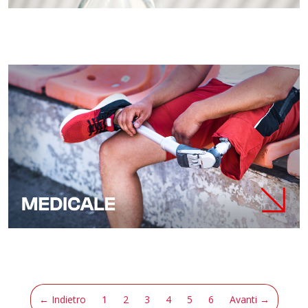
(attuale)
← Indietro
1
2
3
4
5
6
Avanti →