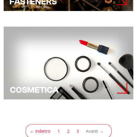
(attuale)
← Indietro
1
2
3
Avanti →